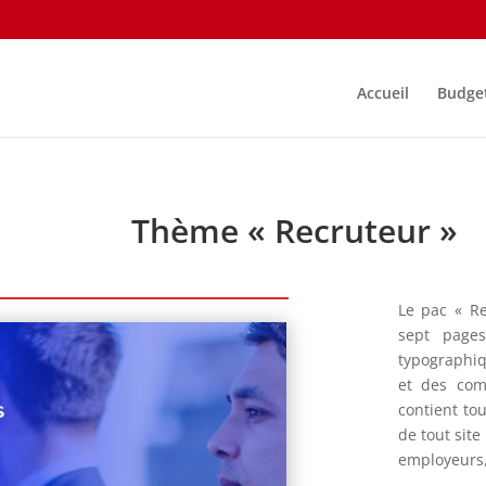
Accueil
Budge
Thème « Recruteur »
Le pac « Re
sept page
typographi
et des com
contient to
de tout sit
employeurs,