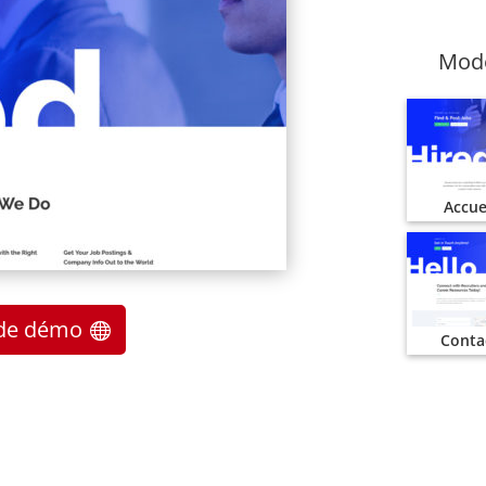
Modè
Accue
e de démo
Conta