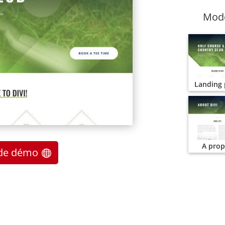
Modè
Landing
A pro
e de démo