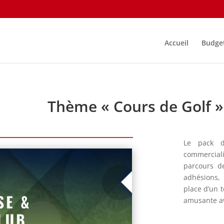
Accueil
Budge
Thème « Cours de Golf »
Le pack d
commerciali
parcours d
adhésions, 
place d’un 
amusante av