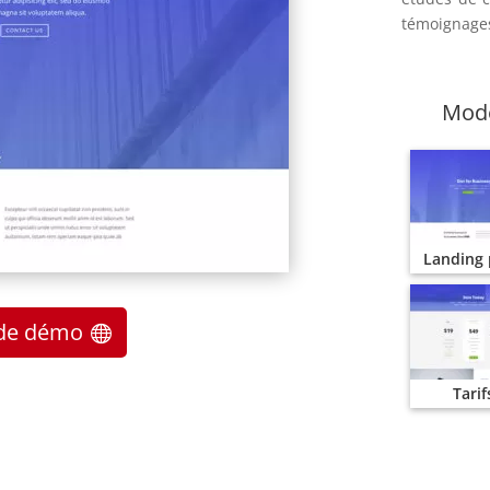
témoignage
Modè
Landing
e de démo
Tarif