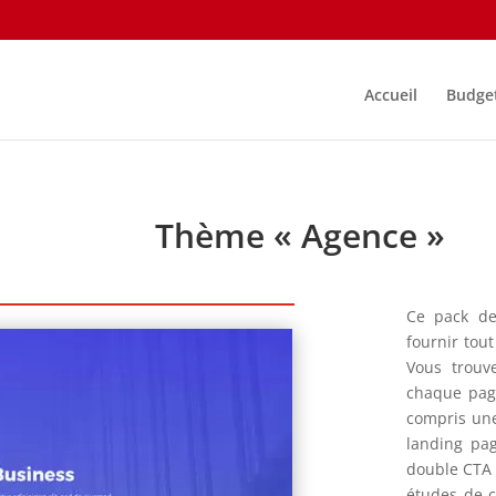
Accueil
Budge
Thème « Agence »
Ce pack de
fournir tou
Vous trouv
chaque page
compris une
landing pa
double CTA 
études de c