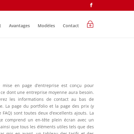
~
t
Avantages
Modèles
Contact
 mise en page d’entreprise est conçu pour
t ce dont une entreprise moyenne aura besoin.
erez les informations de contact au bas de
. La page du portfolio et la page des prix (y
 FAQ) sont toutes deux d’excellents ajouts. La
ge comprend un en-tête plein écran avec un
ainsi que tous les éléments utiles tels que des
as mis en avant, un tableau des tarifs et des