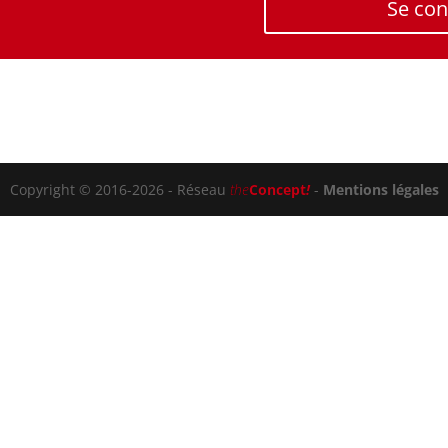
Se con
Copyright © 2016-2026 - Réseau
the
Concept
!
-
Mentions légales